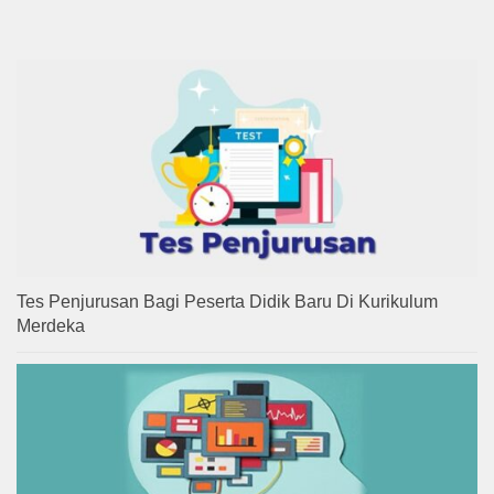
Tes Penjurusan Bagi Peserta Didik Baru Di Kurikulum
Merdeka