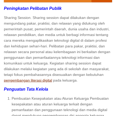
Peningkatan Pelibatan Publik
Sharing Session. Sharing session dapat dilakukan dengan
mengundang pakar, praktisi, dan relawan yang didukung oleh
pemerintah pusat, pemerintah daerah, dunia usaha dan industri,
relawan pendidikan, dan media untuk berbagi informasi tentang
cara mereka mengaplikasikan teknologi digital di dalam profesi
dan kehidupan sehari-hari. Pelibatan para pakar, praktisi, dan
relawan secara personal atau kelembagaan ini berkaitan dengan
penggunaan dan pemanfaatannya teknologi informasi dan
komunikasi untuk keluarga. Kegiatan sharing session dapat
dilakukan melalui kegiatan yang ada di sekolah dan masyarakat,
tetapi fokus pembahasannya disesuaikan dengan kebutuhan
pengembangan literasi digital
pada keluarga.
Penguatan Tata Kelola
Pembuatan Kesepakatan atau Aturan Keluarga Pembuatan
kesepakatan atau aturan keluarga terkait dengan
pemanfaatan dan penggunaan teknologi dan media digital
dapat mendukung pengembangan diri anggota keluarga