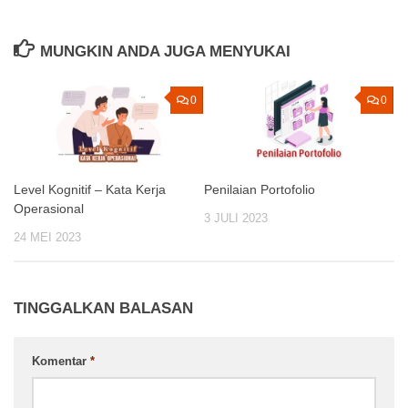
MUNGKIN ANDA JUGA MENYUKAI
0
0
Level Kognitif – Kata Kerja
Penilaian Portofolio
Operasional
3 JULI 2023
24 MEI 2023
TINGGALKAN BALASAN
Komentar
*