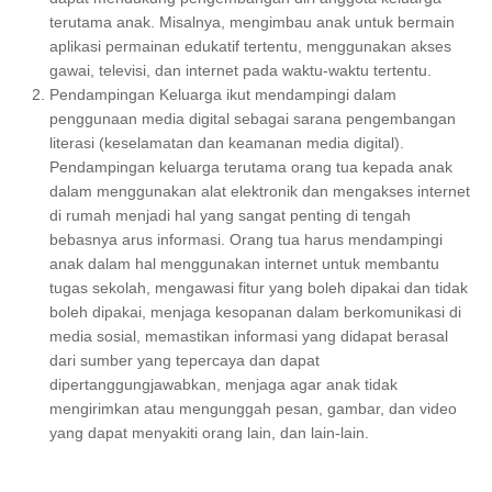
terutama anak. Misalnya, mengimbau anak untuk bermain
aplikasi permainan edukatif tertentu, menggunakan akses
gawai, televisi, dan internet pada waktu-waktu tertentu.
Pendampingan Keluarga ikut mendampingi dalam
penggunaan media digital sebagai sarana pengembangan
literasi (keselamatan dan keamanan media digital).
Pendampingan keluarga terutama orang tua kepada anak
dalam menggunakan alat elektronik dan mengakses internet
di rumah menjadi hal yang sangat penting di tengah
bebasnya arus informasi. Orang tua harus mendampingi
anak dalam hal menggunakan internet untuk membantu
tugas sekolah, mengawasi fitur yang boleh dipakai dan tidak
boleh dipakai, menjaga kesopanan dalam berkomunikasi di
media sosial, memastikan informasi yang didapat berasal
dari sumber yang tepercaya dan dapat
dipertanggungjawabkan, menjaga agar anak tidak
mengirimkan atau mengunggah pesan, gambar, dan video
yang dapat menyakiti orang lain, dan lain-lain.