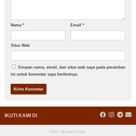
Nama
*
Email
*
Situs Web
Simpan nama, email, dan situs web saya pada peramban
ini untuk komentar saya berikutnya.
IKUTI KAMI DI
POST SELANJUTNYA