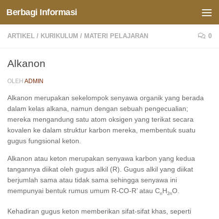
Berbagi Informasi
Skip to content
ARTIKEL
/
KURIKULUM
/
MATERI PELAJARAN
0
Alkanon
OLEH
ADMIN
Alkanon merupakan sekelompok senyawa organik yang berada
dalam kelas alkana, namun dengan sebuah pengecualian;
mereka mengandung satu atom oksigen yang terikat secara
kovalen ke dalam struktur karbon mereka, membentuk suatu
gugus fungsional keton.
Alkanon atau keton merupakan senyawa karbon yang kedua
tangannya diikat oleh gugus alkil (R). Gugus alkil yang diikat
berjumlah sama atau tidak sama sehingga senyawa ini
mempunyai bentuk rumus umum R-CO-R’ atau C
H
O.
n
2n
Kehadiran gugus keton memberikan sifat-sifat khas, seperti