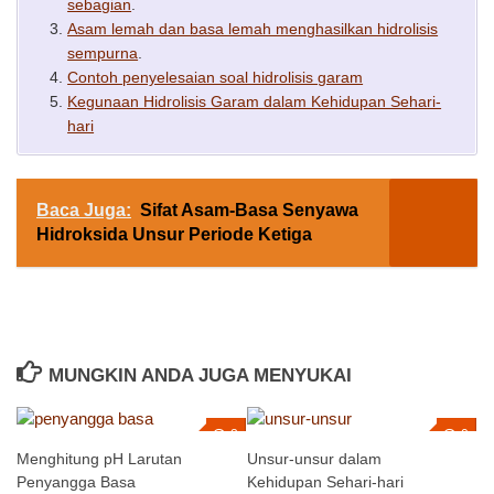
sebagian
.
Asam lemah dan basa lemah menghasilkan hidrolisis
sempurna
.
Contoh penyelesaian soal hidrolisis garam
Kegunaan Hidrolisis Garam dalam Kehidupan Sehari-
hari
Baca Juga:
Sifat Asam-Basa Senyawa
Hidroksida Unsur Periode Ketiga
MUNGKIN ANDA JUGA MENYUKAI
2
0
Menghitung pH Larutan
Unsur-unsur dalam
Penyangga Basa
Kehidupan Sehari-hari