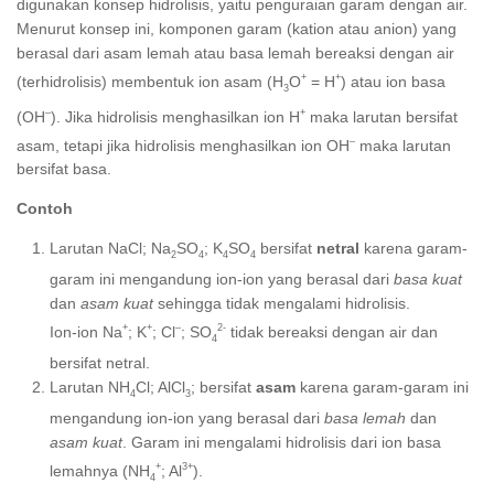
digunakan konsep hidrolisis, yaitu penguraian garam dengan air.
Menurut konsep ini, komponen garam (kation atau anion) yang
berasal dari asam lemah atau basa lemah bereaksi dengan air
+
+
(terhidrolisis) membentuk ion asam (H
O
= H
) atau ion basa
3
–
+
(OH
). Jika hidrolisis menghasilkan ion H
maka larutan bersifat
–
asam, tetapi jika hidrolisis menghasilkan ion OH
maka larutan
bersifat basa.
Contoh
Larutan NaCl; Na
SO
; K
SO
bersifat
netral
karena garam-
2
4
4
4
garam ini mengandung ion-ion yang berasal dari
basa kuat
dan
asam kuat
sehingga tidak mengalami hidrolisis.
+
+
–
2-
Ion-ion Na
; K
; Cl
; SO
tidak bereaksi dengan air dan
4
bersifat netral.
Larutan NH
Cl; AlCl
; bersifat
asam
karena garam-garam ini
4
3
mengandung ion-ion yang berasal dari
basa lemah
dan
asam kuat
. Garam ini mengalami hidrolisis dari ion basa
+
3+
lemahnya (NH
; Al
).
4