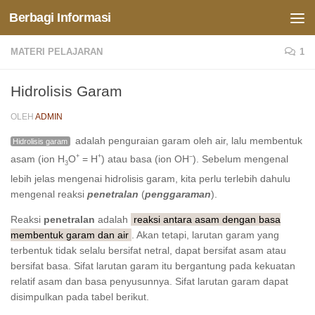
Berbagi Informasi
Skip to content
MATERI PELAJARAN
1
Hidrolisis Garam
OLEH
ADMIN
adalah penguraian garam oleh air, lalu membentuk
Hidrolisis garam
+
+
–
asam (ion H
O
= H
) atau basa (ion OH
). Sebelum mengenal
3
lebih jelas mengenai hidrolisis garam, kita perlu terlebih dahulu
mengenal reaksi
penetralan
(
penggaraman
).
Reaksi
penetralan
adalah
reaksi antara asam dengan basa
membentuk garam dan air
. Akan tetapi, larutan garam yang
terbentuk tidak selalu bersifat netral, dapat bersifat asam atau
bersifat basa. Sifat larutan garam itu bergantung pada kekuatan
relatif asam dan basa penyusunnya. Sifat larutan garam dapat
disimpulkan pada tabel berikut.