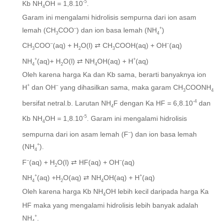
-5
Kb NH
OH = 1,8.10
.
4
Garam ini mengalami hidrolisis sempurna dari ion asam
–
+
lemah (CH
COO
) dan ion basa lemah (NH
)
3
4
–
–
CH
COO
(aq) + H
O(l) ⇄ CH
COOH(aq) + OH
(aq)
3
2
3
+
+
NH
(aq)+ H
O(l) ⇄ NH
OH(aq) + H
(aq)
4
2
4
Oleh karena harga Ka dan Kb sama, berarti banyaknya ion
+
–
H
dan OH
yang dihasilkan sama, maka garam CH
COONH
3
4
-4
bersifat netral.b. Larutan NH
F dengan Ka HF = 6,8.10
dan
4
-5
Kb NH
OH = 1,8.10
. Garam ini mengalami hidrolisis
4
–
sempurna dari ion asam lemah (F
) dan ion basa lemah
+
(NH
).
4
–
–
F
(aq) + H
O(l) ⇄ HF(aq) + OH
(aq)
2
+
+
NH
(aq) +H
O(aq) ⇄ NH
OH(aq) + H
(aq)
4
2
4
Oleh karena harga Kb NH
OH lebih kecil daripada harga Ka
4
HF maka yang mengalami hidrolisis lebih banyak adalah
+
NH
.
4