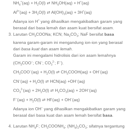
+
+
NH
(aq) + H
O(l) ⇄ NH
OH(aq) + H
(aq)
4
2
4
3+
+
Al
(aq) + 3H
O(l) ⇄ Al(OH)
(aq) + 3H
(aq)
2
3
+
Adanya ion H
yang dihasilkan mengakibatkan garam yang
berasal dari basa lemah dan asam kuat bersifat asam.
Larutan CH
COONa; KCN; Na
CO
; NaF bersifat
basa
3
2
3
karena garam-garam ini mengandung ion-ion yang berasal
dari
basa kuat
dan
asam lemah
.
Garam ini mengalami hidrolisis dari ion asam lemahnya
–
–
2-
–
(CH
COO
; CN
; CO
; F
).
3
3
–
–
CH
COO
(aq) + H
O(l) ⇄ CH
COOH(aq) + OH
(aq)
3
2
3
–
–
CN
(aq) + H
O(l) ⇄ HCN(aq) +OH
(aq)
2
2-
–
CO
(aq) + 2H
O(l) ⇄ H
CO
(aq) + 2OH
(aq)
3
2
2
3
–
–
F
(aq) + H
O(l) ⇄ HF(aq) + OH
(aq)
2
–
Adanya ion OH
yang dihasilkan mengakibatkan garam yang
berasal dari basa kuat dan asam lemah bersifat
basa
.
Larutan NH
F; CH
COONH
; (NH
)
CO
; sifatnya tergantung
4
3
4
4
2
3