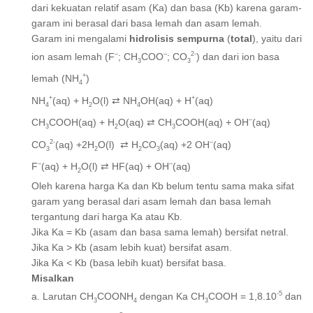
dari kekuatan relatif asam (Ka) dan basa (Kb) karena garam-
garam ini berasal dari basa lemah dan asam lemah.
Garam ini mengalami
hidrolisis sempurna
(
total
), yaitu dari
–
–
2-
ion asam lemah (F
; CH
COO
; CO
) dan dari ion basa
3
3
+
lemah (NH
)
4
+
+
NH
(aq) + H
O(l) ⇄ NH
OH(aq) + H
(aq)
4
2
4
–
CH
COOH(aq) + H
O(aq) ⇄ CH
COOH(aq) + OH
(aq)
3
2
3
2-
–
CO
(aq) +2H
O(l) ⇄ H
CO
(aq) +2 OH
(aq)
3
2
2
3
–
–
F
(aq) + H
O(l) ⇄ HF(aq) + OH
(aq)
2
Oleh karena harga Ka dan Kb belum tentu sama maka sifat
garam yang berasal dari asam lemah dan basa lemah
tergantung dari harga Ka atau Kb.
Jika Ka = Kb (asam dan basa sama lemah) bersifat netral.
Jika Ka > Kb (asam lebih kuat) bersifat asam.
Jika Ka < Kb (basa lebih kuat) bersifat basa.
Misalkan
-5
a. Larutan CH
COONH
dengan Ka CH
COOH = 1,8.10
dan
3
4
3