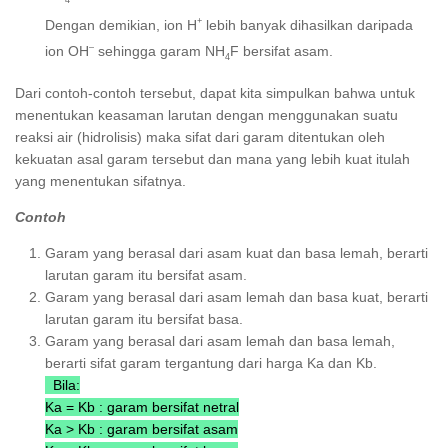
+
Dengan demikian, ion H
lebih banyak dihasilkan daripada
–
ion OH
sehingga garam NH
F bersifat asam.
4
Dari contoh-contoh tersebut, dapat kita simpulkan bahwa untuk
menentukan keasaman larutan dengan menggunakan suatu
reaksi air (hidrolisis) maka sifat dari garam ditentukan oleh
kekuatan asal garam tersebut dan mana yang lebih kuat itulah
yang menentukan sifatnya.
Contoh
Garam yang berasal dari asam kuat dan basa lemah, berarti
larutan garam itu bersifat asam.
Garam yang berasal dari asam lemah dan basa kuat, berarti
larutan garam itu bersifat basa.
Garam yang berasal dari asam lemah dan basa lemah,
berarti sifat garam tergantung dari harga Ka dan Kb.
Bila:
Ka = Kb : garam bersifat netral
Ka > Kb : garam bersifat asam