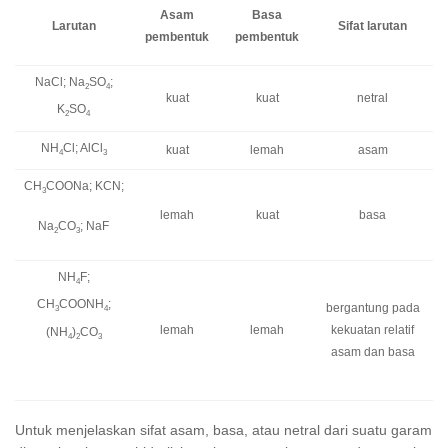
Asam
Basa
Larutan
Sifat larutan
pembentuk
pembentuk
NaCl; Na
SO
;
2
4
kuat
kuat
netral
K
SO
2
4
NH
Cl; AlCl
kuat
lemah
asam
4
3
CH
COONa; KCN;
3
lemah
kuat
basa
Na
CO
; NaF
2
3
NH
F;
4
CH
COONH
;
bergantung pada
3
4
lemah
lemah
kekuatan relatif
(NH
)
CO
4
2
3
asam dan basa
Untuk menjelaskan sifat asam, basa, atau netral dari suatu garam