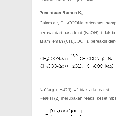
3
Penentuan Rumus K
h
Dalam air, CH
COONa terionisasi sem
3
berasal dari basa kuat (NaOH), tidak 
asam lemah (CH
COOH), bereaksi deng
3
+
Na
(aq) + H
O(l) ↛ tidak ada reaksi
2
Reaksi (2) merupakan reaksi kesetimba