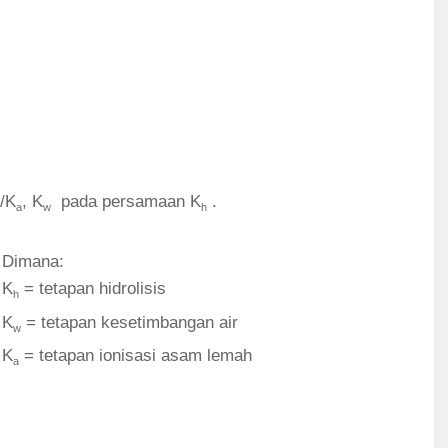
1/K
, K
pada persamaan K
.
a
w
h
Dimana:
K
= tetapan hidrolisis
h
K
= tetapan kesetimbangan air
w
K
= tetapan ionisasi asam lemah
a