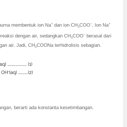
+
–
+
purna membentuk ion Na
dan ion CH
COO
. Ion Na
3
–
bereaksi dengan air, sedangkan CH
COO
berasal dari
3
an air. Jadi, CH
COONa terhidrolisis sebagian.
3
ngan, berarti ada konstanta kesetimbangan.