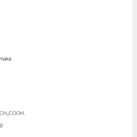
 CH
COOH.
3
q)