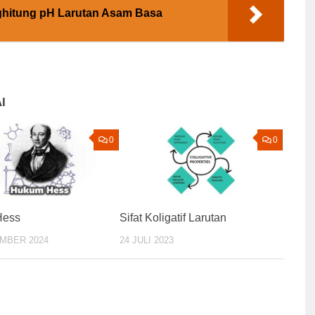
hitung pH Larutan Asam Basa
I
0
0
Hess
Sifat Koligatif Larutan
MBER 2024
24 JULI 2023