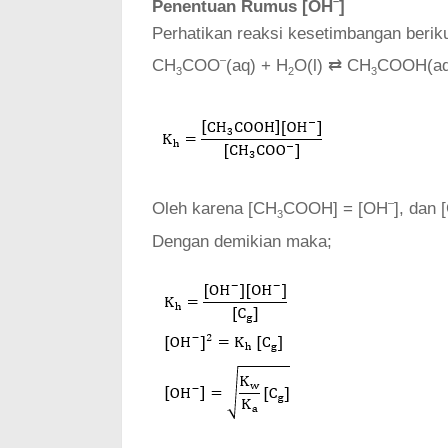
–
Penentuan Rumus [OH
]
Perhatikan reaksi kesetimbangan beriku
–
CH
COO
(aq) + H
O(l) ⇄ CH
COOH(aq
3
2
3
–
Oleh karena [CH
COOH] = [OH
], dan 
3
Dengan demikian maka;