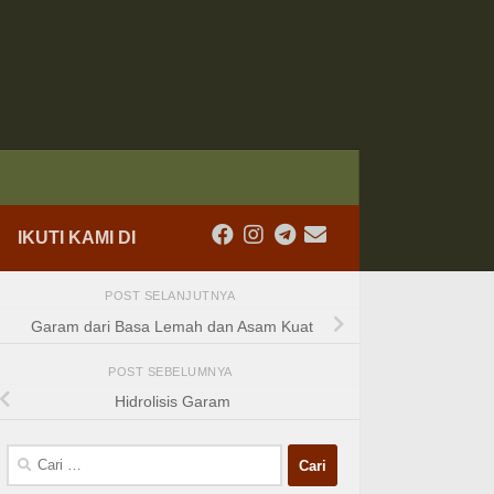
IKUTI KAMI DI
POST SELANJUTNYA
Garam dari Basa Lemah dan Asam Kuat
POST SEBELUMNYA
Hidrolisis Garam
Cari
untuk: