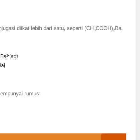
asi diikat lebih dari satu, seperti (CH
COOH)
Ba,
3
2
empunyai rumus: