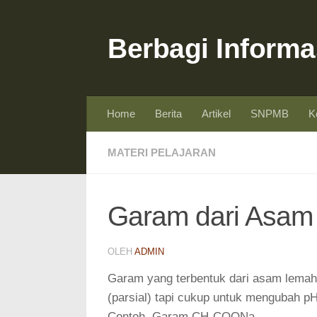
Skip to content
Berbagi Informa
Home
Berita
Artikel
SNPMB
K
MATERI PELAJARAN
Garam dari Asam
OLEH
ADMIN
Garam yang terbentuk dari asam lemah 
(parsial) tapi cukup untuk mengubah pH
Contoh, Garam CH
COONa