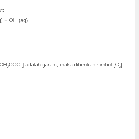
t:
–
) + OH
(aq)
–
[CH
COO
] adalah garam, maka diberikan simbol [C
].
3
g