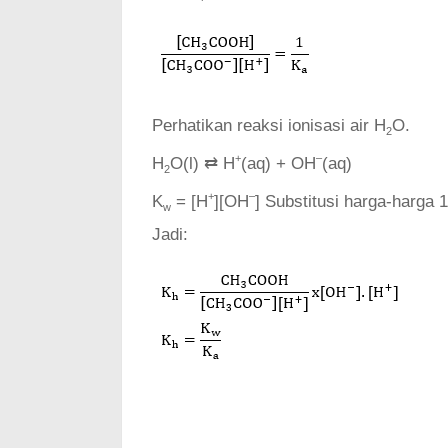
Perhatikan reaksi ionisasi air H
O.
2
+
–
H
O(l) ⇄ H
(aq) + OH
(aq)
2
+
–
K
= [H
][OH
] Substitusi harga-harga 
w
Jadi: