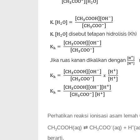
Perhatikan reaksi ionisasi asam lemah
–
+
CH
COOH(aq) ⇄ CH
COO
(aq) + H
(a
3
3
berarti,