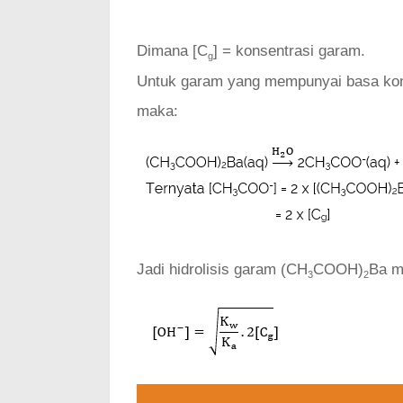
Dimana [C
] = konsentrasi garam.
g
Untuk garam yang mempunyai basa konjug
maka:
Jadi hidrolisis garam (CH
COOH)
Ba m
3
2