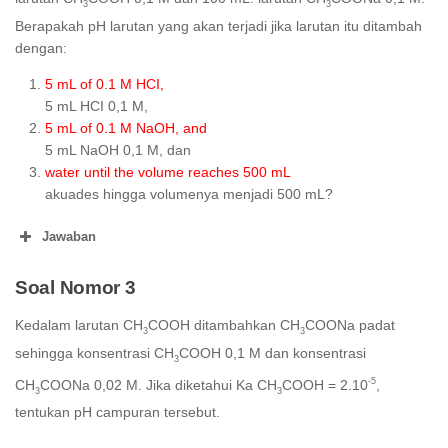
3
3
-
3
Berapakah pH larutan yang akan terjadi jika larutan itu ditambah
1
dengan:
5 mL of 0.1 M HCI,
5 mL HCI 0,1 M,
5 mL of 0.1 M NaOH, and
5 mL NaOH 0,1 M, dan
water until the volume reaches 500 mL
akuades hingga volumenya menjadi 500 mL?
Jawaban
-1
3
-5
Soal Nomor 3
Kedalam larutan CH
COOH ditambahkan CH
COONa padat
3
3
sehingga konsentrasi CH
COOH 0,1 M dan konsentrasi
3
-5
CH
COONa 0,02 M. Jika diketahui Ka CH
COOH = 2.10
,
-1
3
3
3
tentukan pH campuran tersebut.