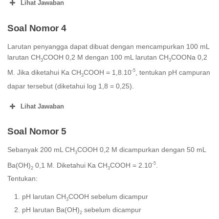
Lihat Jawaban
Soal Nomor 4
Buffer solution is added with 5 mL of 0.1 M HCI
moles of HCl = 5 mL x 0.1 mmol mL = 0.5 mmol
Larutan penyangga dapat dibuat dengan mencampurkan 100 mL
The equation of the buffer solution because of addition
larutan CH
COOH 0,2 M dengan 100 mL larutan CH
COONa 0,2
of acid is:
3
3
-5
M. Jika diketahui Ka CH
COOH = 1,8.10
, tentukan pH campuran
3
CH
COONa
CH
COOH
+
HCl
→
+
NaCl
3
3
dapar tersebut (diketahui log 1,8 = 0,25).
initial
:
10 mmol
0.5
10 mmol
–
Lihat Jawaban
reacting
:
0.5 mmol
0.5
0.5 mmo
–
Soal Nomor 5
0.5
end
:
9.5 mmol
–
10.5 mmol
mmol
Sebanyak 200 mL CH
COOH 0,2 M dicampurkan dengan 50 mL
3
-5
Ba(OH)
0,1 M. Diketahui Ka CH
COOH = 2.10
.
2
3
Tentukan:
pH larutan CH
COOH sebelum dicampur
3
pH larutan Ba(OH)
sebelum dicampur
2