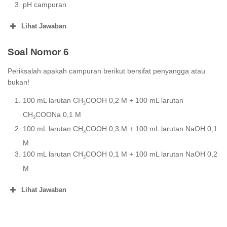
pH = 5 – log 1.8 – log 1.1
pH campuran
pH = 5 – log 1.98
Larutan bufer ditambah 5 mL HC1 0,1 M
Lihat Jawaban
mol HCl = 5 mL x 0,1 mmol mL = 0,5 mmol
pH larutan CH
COOH sebelum dicampur
3
Persamaan reaksi yang terjadi pada larutan bufer
Soal Nomor 6
karena ditambah asam adalah:
Periksalah apakah campuran berikut bersifat penyangga atau
CH
COONa
CH
COOH
+
HCl
→
+
NaCl
bukan!
3
3
mula-
100 mL larutan CH
COOH 0,2 M + 100 mL larutan
:
10 mmol
0,5
10 mmol
–
3
mula
CH
COONa 0,1 M
3
bereaksi
:
0,5 mmol
0,5
0,5 mmol
–
100 mL larutan CH
COOH 0,3 M + 100 mL larutan NaOH 0,1
3
M
0,5
+
-3
akhir
:
9,5 mmol
–
10,5 mmol
100 mL larutan CH
COOH 0,1 M + 100 mL larutan NaOH 0,2
mmol
3
M
Lihat Jawaban
3
pH larutan Ba(OH)
sebelum dicampur
3
2
3
2