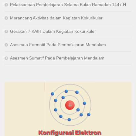
pH = 5 – log 1.8
Pelaksanaan Pembelajaran Selama Bulan Ramadan 1447 H
Merancang Aktivitas dalam Kegiatan Kokurikuler
-5
Gerakan 7 KAIH Dalam Kegiatan Kokurikuler
Based on the calculation, it concludes that the pH of a
buffer solution will not change significantly by addition of
Asesmen Formatif Pada Pembelajaran Mendalam
a small amount of acid, base, or dilution.
Asesmen Sumatif Pada Pembelajaran Mendalam