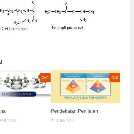
I
0
0
ana
Pendekatan Penilaian
ARI 2024
27 JUNI 2023