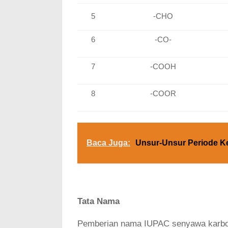
5
-CHO
6
-CO-
7
-COOH
8
-COOR
Baca Juga:
Unsur-Unsur Periode Ke
Tata Nama
Pemberian nama IUPAC senyawa karbon,