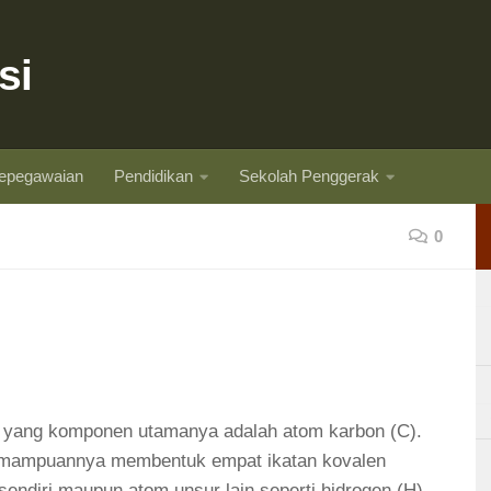
si
epegawaian
Pendidikan
Sekolah Penggerak
0
 yang komponen utamanya adalah atom karbon (C).
kemampuannya membentuk empat ikatan kovalen
sendiri maupun atom unsur lain seperti hidrogen (H),