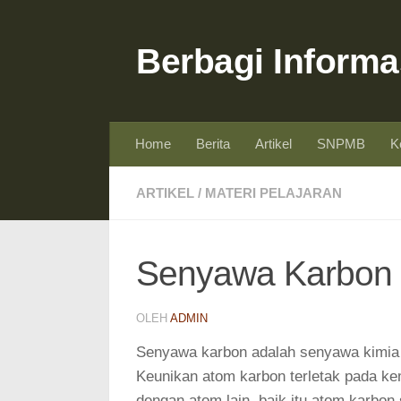
Skip to content
Berbagi Informa
Home
Berita
Artikel
SNPMB
K
ARTIKEL
/
MATERI PELAJARAN
Senyawa Karbon
OLEH
ADMIN
Senyawa karbon adalah senyawa kimia
Keunikan atom karbon terletak pada 
dengan atom lain, baik itu atom karbon 