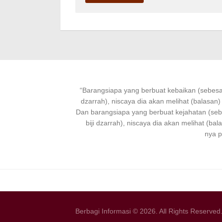
“
Barangsiapa
yang
berbuat kebaikan
(sebesar
dzarrah), niscaya dia akan melihat (balasan)
Dan
barangsiapa
yang
berbuat
kejahatan (se
biji dzarrah), niscaya dia akan melihat (bal
nya p
Berbagi Informasi © 2026. All Rights Reserved