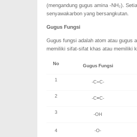
(mengandung gugus amina -NH₂). Setia
senyawakarbon yang bersangkutan.
Gugus Fungsi
Gugus fungsi adalah atom atau gugus
memiliki sifat-sifat khas atau memiliki 
No
Gugus Fungsi
1
-C=C-
2
-C≡C-
3
-OH
4
-O-