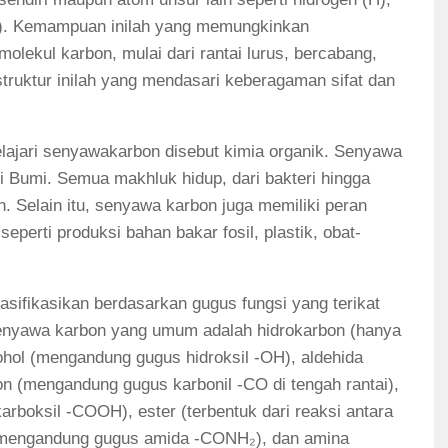
 (S). Kemampuan inilah yang memungkinkan
olekul karbon, mulai dari rantai lurus, bercabang,
ruktur inilah yang mendasari keberagaman sifat dan
ajari senyawakarbon disebut kimia organik. Senyawa
i Bumi. Semua makhluk hidup, dari bakteri hingga
. Selain itu, senyawa karbon juga memiliki peran
seperti produksi bahan bakar fosil, plastik, obat-
lasifikasikan berdasarkan gugus fungsi yang terikat
senyawa karbon yang umum adalah hidrokarbon (hanya
hol (mengandung gugus hidroksil -OH), aldehida
n (mengandung gugus karbonil -CO di tengah rantai),
rboksil -COOH), ester (terbentuk dari reaksi antara
 (mengandung gugus amida -CONH₂), dan amina