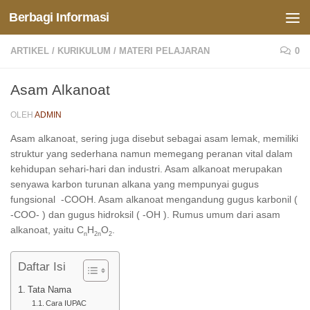
Berbagi Informasi
Skip to content
ARTIKEL
/
KURIKULUM
/
MATERI PELAJARAN
0
Asam Alkanoat
OLEH
ADMIN
Asam alkanoat, sering juga disebut sebagai asam lemak, memiliki
struktur yang sederhana namun memegang peranan vital dalam
kehidupan sehari-hari dan industri. Asam alkanoat merupakan
senyawa karbon turunan alkana yang mempunyai gugus
fungsional -COOH. Asam alkanoat mengandung gugus karbonil (
-COO- ) dan gugus hidroksil ( -OH ). Rumus umum dari asam
alkanoat, yaitu C
H
O
.
n
2n
2
Daftar Isi
Tata Nama
Cara IUPAC