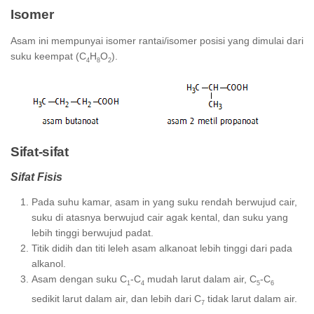
Isomer
Asam ini mempunyai isomer rantai/isomer posisi yang dimulai dari
suku keempat (C
H
O
).
4
8
2
Sifat-sifat
Sifat Fisis
Pada suhu kamar, asam in yang suku rendah berwujud cair,
suku di atasnya berwujud cair agak kental, dan suku yang
lebih tinggi berwujud padat.
Titik didih dan titi leleh asam alkanoat lebih tinggi dari pada
alkanol.
Asam dengan suku C
-C
mudah larut dalam air, C
-C
1
4
5
6
sedikit larut dalam air, dan lebih dari C
tidak larut dalam air.
7