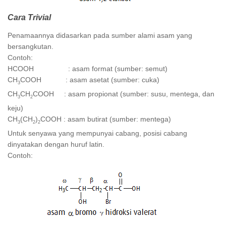
Cara Trivial
Penamaannya didasarkan pada sumber alami asam yang
bersangkutan.
Contoh:
HCOOH : asam format (sumber: semut)
CH
COOH : asam asetat (sumber: cuka)
3
CH
CH
COOH : asam propionat (sumber: susu, mentega, dan
3
2
keju)
CH
(CH
)
COOH : asam butirat (sumber: mentega)
3
2
2
Untuk senyawa yang mempunyai cabang, posisi cabang
dinyatakan dengan huruf latin.
Contoh: