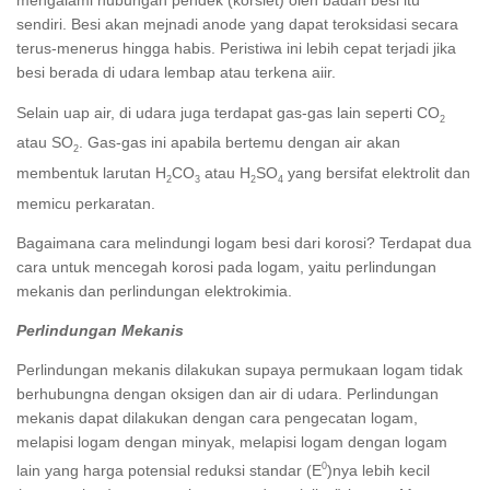
mengalami hubungan pendek (korslet) oleh badan besi itu
sendiri. Besi akan mejnadi anode yang dapat teroksidasi secara
terus-menerus hingga habis. Peristiwa ini lebih cepat terjadi jika
besi berada di udara lembap atau terkena aiir.
Selain uap air, di udara juga terdapat gas-gas lain seperti CO
2
atau SO
. Gas-gas ini apabila bertemu dengan air akan
2
membentuk larutan H
CO
atau H
SO
yang bersifat elektrolit dan
2
3
2
4
memicu perkaratan.
Bagaimana cara melindungi logam besi dari korosi? Terdapat dua
cara untuk mencegah korosi pada logam, yaitu perlindungan
mekanis dan perlindungan elektrokimia.
Perlindungan Mekanis
Perlindungan mekanis dilakukan supaya permukaan logam tidak
berhubungna dengan oksigen dan air di udara. Perlindungan
mekanis dapat dilakukan dengan cara pengecatan logam,
melapisi logam dengan minyak, melapisi logam dengan logam
0
lain yang harga potensial reduksi standar (E
)nya lebih kecil