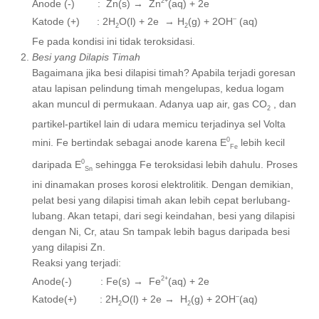
2+
Anode (-) : Zn(s) → Zn
(aq) + 2e
–
Katode (+) : 2H
O(l) + 2e → H
(g) + 2OH
(aq)
2
2
Fe pada kondisi ini tidak teroksidasi.
Besi yang Dilapis Timah
Bagaimana jika besi dilapisi timah? Apabila terjadi goresan
atau lapisan pelindung timah mengelupas, kedua logam
akan muncul di permukaan. Adanya uap air, gas CO
, dan
2
partikel-partikel lain di udara memicu terjadinya sel Volta
0
mini. Fe bertindak sebagai anode karena E
lebih kecil
Fe
0
daripada E
sehingga Fe teroksidasi lebih dahulu. Proses
Sn
ini dinamakan proses korosi elektrolitik. Dengan demikian,
pelat besi yang dilapisi timah akan lebih cepat berlubang-
lubang. Akan tetapi, dari segi keindahan, besi yang dilapisi
dengan Ni, Cr, atau Sn tampak lebih bagus daripada besi
yang dilapisi Zn.
Reaksi yang terjadi:
2+
Anode(-) : Fe(s) → Fe
(aq) + 2e
–
Katode(+) : 2H
O(l) + 2e → H
(g) + 2OH
(aq)
2
2