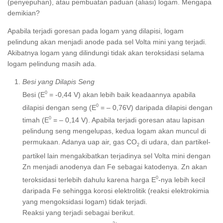
(penyepuhan), atau pembuatan paduan (aliasi) logam. Mengapa
demikian?
Apabila terjadi goresan pada logam yang dilapisi, logam
pelindung akan menjadi anode pada sel Volta mini yang terjadi.
Akibatnya logam yang dilindungi tidak akan teroksidasi selama
logam pelindung masih ada.
Besi yang Dilapis Seng
0
Besi (E
= -0,44 V) akan lebih baik keadaannya apabila
0
dilapisi dengan seng (E
= – 0,76V) daripada dilapisi dengan
0
timah (E
= – 0,14 V). Apabila terjadi goresan atau lapisan
pelindung seng mengelupas, kedua logam akan muncul di
permukaan. Adanya uap air, gas CO
di udara, dan partikel-
2
partikel lain mengakibatkan terjadinya sel Volta mini dengan
Zn menjadi anodenya dan Fe sebagai katodenya. Zn akan
0
teroksidasi terlebih dahulu karena harga E
-nya lebih kecil
daripada Fe sehingga korosi elektrolitik (reaksi elektrokimia
yang mengoksidasi logam) tidak terjadi.
Reaksi yang terjadi sebagai berikut.