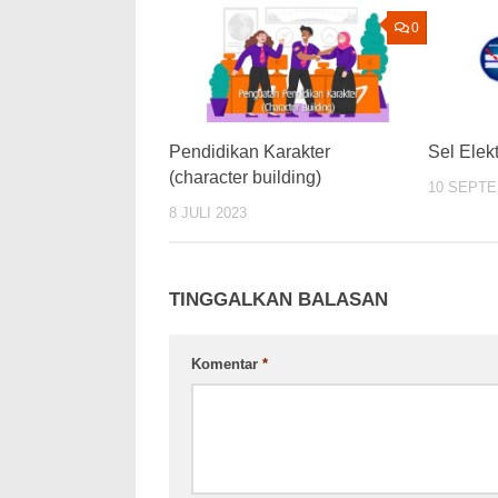
0
Pendidikan Karakter
Sel Elek
(character building)
10 SEPTE
8 JULI 2023
TINGGALKAN BALASAN
Komentar
*