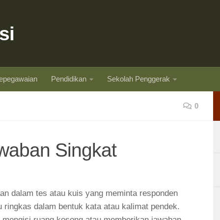
si
epegawaian
Pendidikan
Sekolah Penggerak
0
awaban Singkat
yaan dalam tes atau kuis yang meminta responden
 ringkas dalam bentuk kata atau kalimat pendek.
us mengisi ruang kosong atau memberikan jawaban