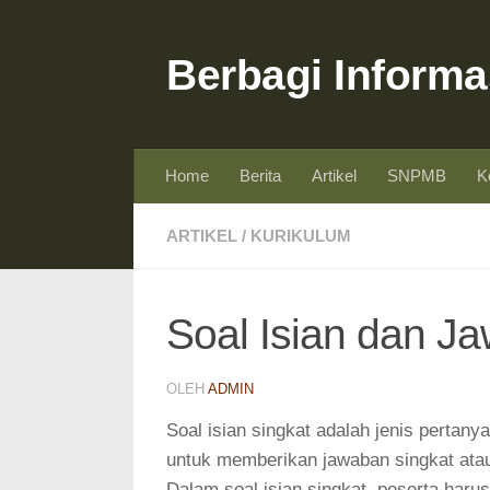
Skip to content
Berbagi Informa
Home
Berita
Artikel
SNPMB
K
ARTIKEL
/
KURIKULUM
Soal Isian dan J
OLEH
ADMIN
Soal isian singkat adalah jenis pertan
untuk memberikan jawaban singkat atau
Dalam soal isian singkat, peserta har