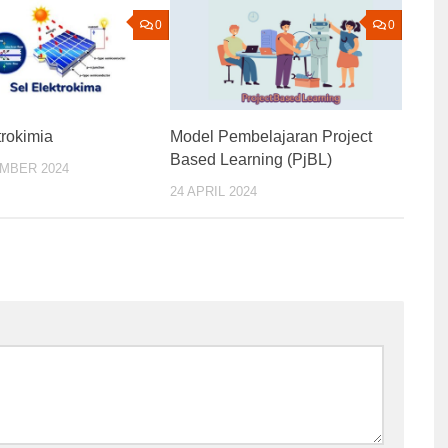
0
0
trokimia
Model Pembelajaran Project
Based Learning (PjBL)
MBER 2024
24 APRIL 2024