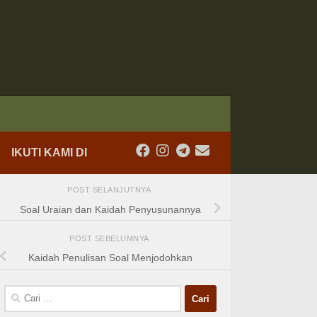
IKUTI KAMI DI
POST SELANJUTNYA
Soal Uraian dan Kaidah Penyusunannya
POST SEBELUMNYA
Kaidah Penulisan Soal Menjodohkan
Cari
untuk: