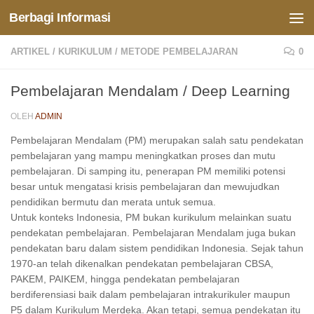
Berbagi Informasi
Skip to content
ARTIKEL
/
KURIKULUM
/
METODE PEMBELAJARAN
0
Pembelajaran Mendalam / Deep Learning
OLEH
ADMIN
Pembelajaran Mendalam (PM) merupakan salah satu pendekatan
pembelajaran yang mampu meningkatkan proses dan mutu
pembelajaran. Di samping itu, penerapan PM memiliki potensi
besar untuk mengatasi krisis pembelajaran dan mewujudkan
pendidikan bermutu dan merata untuk semua.
Untuk konteks Indonesia, PM bukan kurikulum melainkan suatu
pendekatan pembelajaran. Pembelajaran Mendalam juga bukan
pendekatan baru dalam sistem pendidikan Indonesia. Sejak tahun
1970-an telah dikenalkan pendekatan pembelajaran CBSA,
PAKEM, PAIKEM, hingga pendekatan pembelajaran
berdiferensiasi baik dalam pembelajaran intrakurikuler maupun
P5 dalam Kurikulum Merdeka. Akan tetapi, semua pendekatan itu