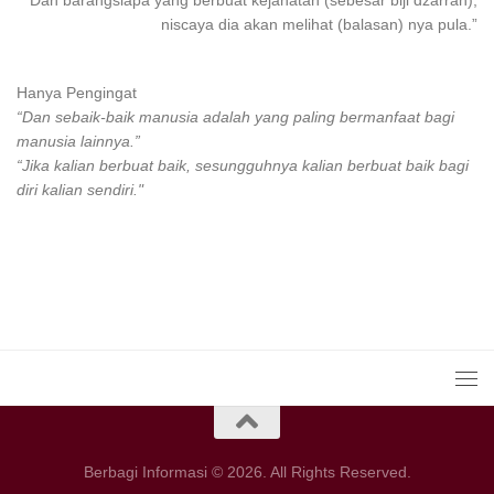
Dan
barangsiapa
yang
berbuat
kejahatan (sebesar biji dzarrah),
niscaya dia akan melihat (balasan) nya pula.”
Hanya Pengingat
“Dan sebaik-baik manusia adalah yang paling bermanfaat bagi
manusia lainnya.”
“Jika kalian berbuat baik, sesungguhnya kalian berbuat baik bagi
diri kalian sendiri."
Berbagi Informasi © 2026. All Rights Reserved.