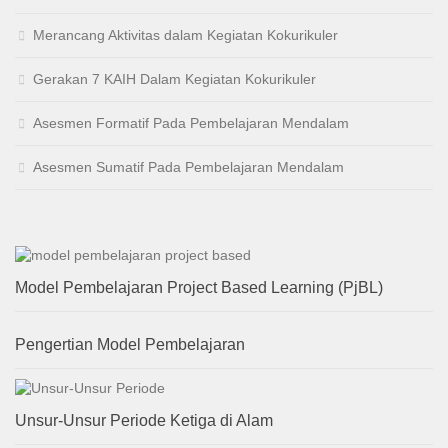
Merancang Aktivitas dalam Kegiatan Kokurikuler
Gerakan 7 KAIH Dalam Kegiatan Kokurikuler
Asesmen Formatif Pada Pembelajaran Mendalam
Asesmen Sumatif Pada Pembelajaran Mendalam
Model Pembelajaran Project Based Learning (PjBL)
Pengertian Model Pembelajaran
Unsur-Unsur Periode Ketiga di Alam