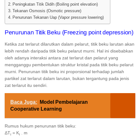
Peningkatan Titik Didih (Boiling point elevation)
Tekanan Osmosis (Osmotic pressure)
Penurunan Tekanan Uap (Vapor pressure lowering)
Penurunan Titik Beku (Freezing point depression)
Ketika zat terlarut dilarutkan dalam pelarut, titik beku larutan akan
lebih rendah daripada titik beku pelarut murni. Hal ini disebabkan
oleh adanya interaksi antara zat terlarut dan pelarut yang
mengganggu pembentukan struktur kristal pada titik beku pelarut
murni. Penurunan titik beku ini proporsional terhadap jumlah
partikel zat terlarut dalam larutan, bukan tergantung pada jenis
zat terlarut itu sendiri.
Baca Juga:
Model Pembelajaran
Cooperative Learning
Rumus hukum penurunan titik beku:
ΔT
= K
. m
f
f