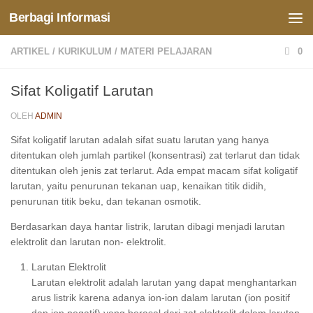
Berbagi Informasi
Skip to content
ARTIKEL
/
KURIKULUM
/
MATERI PELAJARAN
0
Sifat Koligatif Larutan
OLEH
ADMIN
Sifat koligatif larutan adalah sifat suatu larutan yang hanya
ditentukan oleh jumlah partikel (konsentrasi) zat terlarut dan tidak
ditentukan oleh jenis zat terlarut. Ada empat macam sifat koligatif
larutan, yaitu penurunan tekanan uap, kenaikan titik didih,
penurunan titik beku, dan tekanan osmotik.
Berdasarkan daya hantar listrik, larutan dibagi menjadi larutan
elektrolit dan larutan non- elektrolit.
Larutan Elektrolit
Larutan elektrolit adalah larutan yang dapat menghantarkan
arus listrik karena adanya ion-ion dalam larutan (ion positif