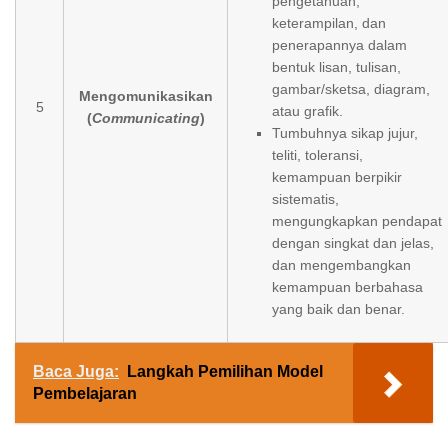
pengetahuan,
keterampilan, dan
penerapannya dalam
bentuk lisan, tulisan,
gambar/sketsa, diagram,
Mengomunikasikan
5
atau grafik.
(
Communicating
)
Tumbuhnya sikap jujur,
teliti, toleransi,
kemampuan berpikir
sistematis,
mengungkapkan pendapat
dengan singkat dan jelas,
dan mengembangkan
kemampuan berbahasa
yang baik dan benar.
Baca Juga:
Langkah Pemilihan Model
Pembelajaran