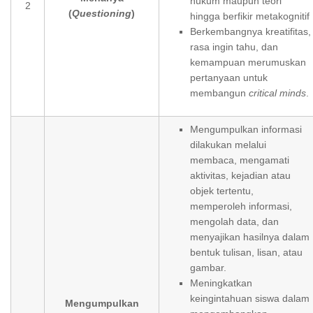
hukum maupun teori
2
(
Questioning
)
hingga berfikir metakognitif
Berkembangnya kreatifitas,
rasa ingin tahu, dan
kemampuan merumuskan
pertanyaan untuk
membangun
critical minds
.
Mengumpulkan informasi
dilakukan melalui
membaca, mengamati
aktivitas, kejadian atau
objek tertentu,
memperoleh informasi,
mengolah data, dan
menyajikan hasilnya dalam
bentuk tulisan, lisan, atau
gambar.
Meningkatkan
keingintahuan siswa dalam
Mengumpulkan