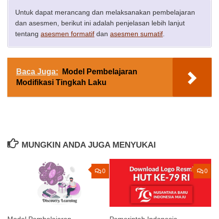
Untuk dapat merancang dan melaksanakan pembelajaran
dan asesmen, berikut ini adalah penjelasan lebih lanjut
tentang
asesmen formatif
dan
asesmen sumatif
.
Baca Juga:
Model Pembelajaran
Modifikasi Tingkah Laku
MUNGKIN ANDA JUGA MENYUKAI
0
0
Model Pembelajaran
Pemerintah Indonesia