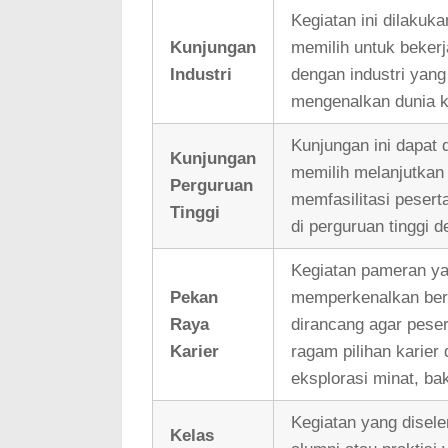
Kegiatan ini dilakuk
Kunjungan
memilih untuk beker
Industri
dengan industri yang
mengenalkan dunia ke
Kunjungan ini dapat 
Kunjungan
memilih melanjutkan 
Perguruan
memfasilitasi pesert
Tinggi
di perguruan tinggi 
Kegiatan pameran ya
Pekan
memperkenalkan berba
Raya
dirancang agar pese
Karier
ragam pilihan karie
eksplorasi minat, b
Kegiatan yang disel
Kelas