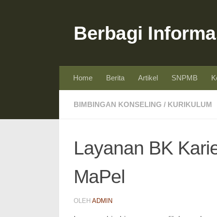
Skip to content
Berbagi Informa
Home
Berita
Artikel
SNPMB
K
BIMBINGAN KONSELING
/
KURIKULUM
Layanan BK Karie
MaPel
OLEH
ADMIN