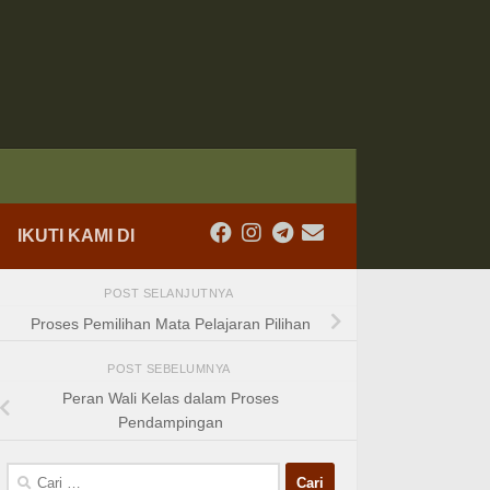
IKUTI KAMI DI
POST SELANJUTNYA
Proses Pemilihan Mata Pelajaran Pilihan
POST SEBELUMNYA
Peran Wali Kelas dalam Proses
Pendampingan
Cari