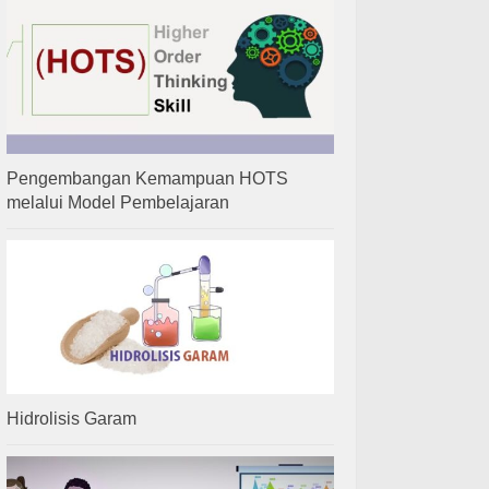
Pengembangan Kemampuan HOTS
melalui Model Pembelajaran
Hidrolisis Garam