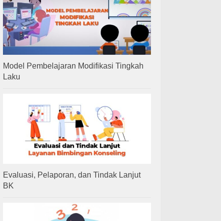
Model Pembelajaran Modifikasi Tingkah
Laku
Evaluasi, Pelaporan, dan Tindak Lanjut
BK