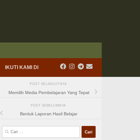
IKUTI KAMI DI
POST SELANJUTNYA
Memilih Media Pembelajaran Yang Tepat
POST SEBELUMNYA
Bentuk Laporan Hasil Belajar
Cari
untuk: