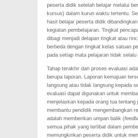
peserta didik setelah belajar melalui be
kursus) dalam kurun waktu tertentu. Se
hasil belajar peserta didik dibandin
kegiatan pembelajaran. Tingkat pencapa
dibagi menjadi delapan tingkat atau rin
berbeda dengan tingkat kelas satuan pen
pada setiap mata pelajaran tidak selalu
Tahap terakhir dari proses evaluasi ad
berupa laporan. Laporan kemajuan ters
langsung atau tidak langsung kepada se
evaluasi dapat digunakan untuk memba
menjelaskan kepada orang tua tentang
membantu pendidik mengembangkan renc
adalah memberikan umpan balik (
feedb
semua pihak yang terlibat dalam pembe
memungkinkan peserta didik untuk me