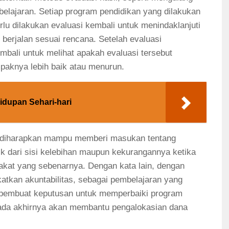
elajaran. Setiap program pendidikan yang dilakukan
erlu dilakukan evaluasi kembali untuk menindaklanjuti
berjalan sesuai rencana. Setelah evaluasi
bali untuk melihat apakah evaluasi tersebut
paknya lebih baik atau menurun.
dupan Sehari-hari
 diharapkan mampu memberi masukan tentang
k dari sisi kelebihan maupun kekurangannya ketika
kat yang sebenarnya. Dengan kata lain, dengan
atkan akuntabilitas, sebagai pembelajaran yang
pembuat keputusan untuk memperbaiki program
pada akhirnya akan membantu pengalokasian dana