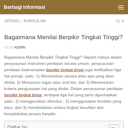
Berbagi Informasi
Skip to content
ARTIKEL
/
KURIKULUM
0
Bagaimana Menilai Berpikir Tingkat Tinggi?
OLEH
ADMIN
Bagaimana Menilai Berpikir Tingkat Tinggi? Seperti halnya dalam
penyusunan instrumen penilaian secara umum, penyusunan
penilaian keterampilan
berpikir tingkat tinggi
juga melibatkan tiga
hal prinsip, yaitu: 1) Menentukan secara jelas apa yang akan
dinilai; 2) Menyusun tugas atau soal tes; dan 3) Menentukan
kriteria penguasaan hal yang dinilai. Dalam penyusunan penilaian
berpikir tingkat tinggi
, terdapat tiga hal yang perlu diperhatikan
yaitu: 1) menggunakan stimulus ; 2) menggunakan konteks yang
baru; dan 3) membedakan antara tingkat kesulitan dan
kompleksitas proses berpikir.
Daftar Isi