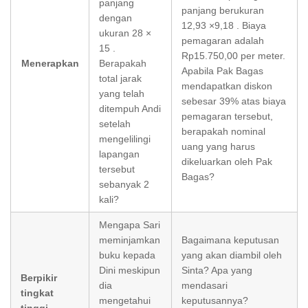
panjang
panjang berukuran
dengan
12,93 ×9,18 . Biaya
ukuran 28 ×
pemagaran adalah
15 .
Rp15.750,00 per meter.
Menerapkan
Berapakah
Apabila Pak Bagas
total jarak
mendapatkan diskon
yang telah
sebesar 39% atas biaya
ditempuh Andi
pemagaran tersebut,
setelah
berapakah nominal
mengelilingi
uang yang harus
lapangan
dikeluarkan oleh Pak
tersebut
Bagas?
sebanyak 2
kali?
Mengapa Sari
meminjamkan
Bagaimana keputusan
buku kepada
yang akan diambil oleh
Dini meskipun
Sinta? Apa yang
Berpikir
dia
mendasari
tingkat
mengetahui
keputusannya?