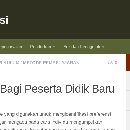
si
epegawaian
Pendidikan
Sekolah Penggerak
RIKULUM
/
METODE PEMBELAJARAN
0
Bagi Peserta Didik Baru
de yang digunakan untuk mengidentifikasi preferensi
ajar mengacu pada cara individu mengumpulkan
tegrasikannya ke dalam pemahaman dan pengalaman