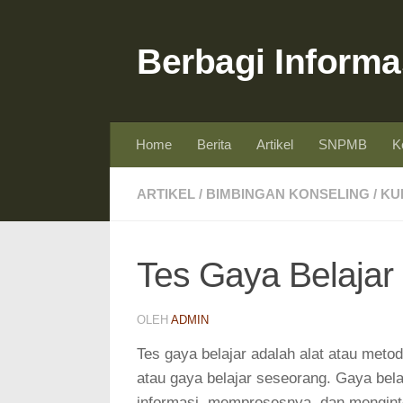
Skip to content
Berbagi Informa
Home
Berita
Artikel
SNPMB
K
ARTIKEL
/
BIMBINGAN KONSELING
/
KU
Tes Gaya Belajar 
OLEH
ADMIN
Tes gaya belajar adalah alat atau meto
atau gaya belajar seseorang. Gaya bel
informasi, memprosesnya, dan mengin