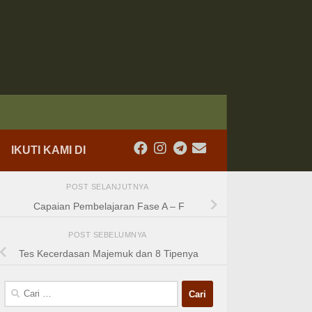
IKUTI KAMI DI
POST SELANJUTNYA
Capaian Pembelajaran Fase A – F
POST SEBELUMNYA
Tes Kecerdasan Majemuk dan 8 Tipenya
Cari
untuk: