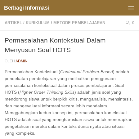
Berbagi Informasi
Skip to content
ARTIKEL
/
KURIKULUM
/
METODE PEMBELAJARAN
0
Permasalahan Kontekstual Dalam
Menyusun Soal HOTS
OLEH
ADMIN
Permasalahan Kontekstual (
Contextual Problem-Based
) adalah
pendekatan pembelajaran yang melibatkan penggunaan
permasalahan kontekstual dalam proses pembelajaran. Soal
HOTS (
Higher Order Thinking Skills
) adalah jenis soal yang
mendorong siswa untuk berpikir kritis, menganalisis, mensintesis,
dan mengevaluasi informasi secara lebih mendalam.
Menggabungkan kedua konsep ini, permasalahan kontekstual
HOTS adalah soal yang mengharuskan siswa untuk menerapkan
pengetahuan mereka dalam konteks dunia nyata atau situasi
yang kompleks.