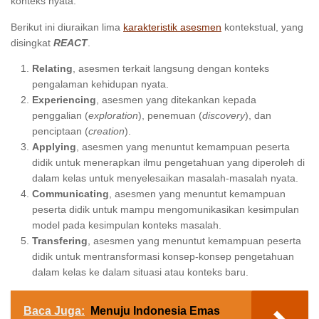
konteks nyata.
Berikut ini diuraikan lima
karakteristik asesmen
kontekstual, yang
disingkat
REACT
.
Relating
, asesmen terkait langsung dengan konteks
pengalaman kehidupan nyata.
Experiencing
, asesmen yang ditekankan kepada
penggalian (
exploration
), penemuan (
discovery
), dan
penciptaan (
creation
).
Applying
, asesmen yang menuntut kemampuan peserta
didik untuk menerapkan ilmu pengetahuan yang diperoleh di
dalam kelas untuk menyelesaikan masalah-masalah nyata.
Communicating
, asesmen yang menuntut kemampuan
peserta didik untuk mampu mengomunikasikan kesimpulan
model pada kesimpulan konteks masalah.
Transfering
, asesmen yang menuntut kemampuan peserta
didik untuk mentransformasi konsep-konsep pengetahuan
dalam kelas ke dalam situasi atau konteks baru.
Baca Juga:
Menuju Indonesia Emas