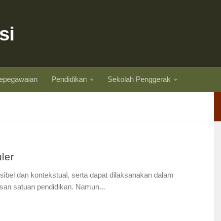
si
epegawaian
Pendidikan
Sekolah Penggerak
ler
eksibel dan kontekstual, serta dapat dilaksanakan dalam
san satuan pendidikan. Namun...