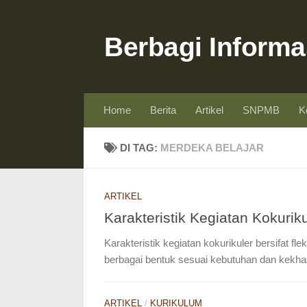
Skip to content
Berbagi Informa
Home
Berita
Artikel
SNPMB
K
DI TAG:
MERDEKA BELAJAR
ARTIKEL
Karakteristik Kegiatan Kokuriku
Karakteristik kegiatan kokurikuler bersifat fl
berbagai bentuk sesuai kebutuhan dan kekha
ARTIKEL
/
KURIKULUM