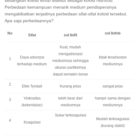
sedangkan koloid liofob disebut sebagai koloid hidrofob.
Perbedaan kemampuan menarik medium pendispersinya
mengakibatkan terjadinya perbedaan sifat-sifat koloid tersebut.
Apa saja perbedaannya?
No
sol liofob
Sifat
sol liofil
Kuat, mudah
mengadsorpsi
Daya adsorpsi
tidak teradsorpsi
1
mediumnya sehingga
terhadap medium
mediumnya
ukuran partikelnya
dapat semakin besar
2
Efek Tyndall
Kurang jelas
sangat jelas
Viskositas
lebih bear dari
hampir sama dengan
3
(kekentalan)
mediumnya
mediumnya
Sukar terkoagulasi
Mudah terkoagulasi
4
Koagulasi
(kurang stabil)