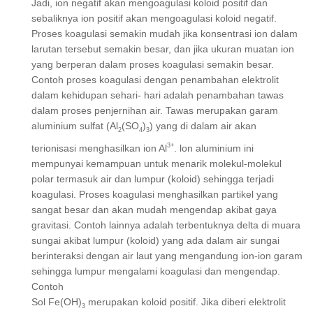
Jadi, ion negatif akan mengoagulasi koloid positif dan
sebaliknya ion positif akan mengoagulasi koloid negatif.
Proses koagulasi semakin mudah jika konsentrasi ion dalam
larutan tersebut semakin besar, dan jika ukuran muatan ion
yang berperan dalam proses koagulasi semakin besar.
Contoh proses koagulasi dengan penambahan elektrolit
dalam kehidupan sehari- hari adalah penambahan tawas
dalam proses penjernihan air. Tawas merupakan garam
aluminium sulfat (Al
(SO
)
) yang di dalam air akan
2
4
3
3+
terionisasi menghasilkan ion Al
. lon aluminium ini
mempunyai kemampuan untuk menarik molekul-molekul
polar termasuk air dan lumpur (koloid) sehingga terjadi
koagulasi. Proses koagulasi menghasilkan partikel yang
sangat besar dan akan mudah mengendap akibat gaya
gravitasi. Contoh lainnya adalah terbentuknya delta di muara
sungai akibat lumpur (koloid) yang ada dalam air sungai
berinteraksi dengan air laut yang mengandung ion-ion garam
sehingga lumpur mengalami koagulasi dan mengendap.
Contoh
Sol Fe(OH)
merupakan koloid positif. Jika diberi elektrolit
3