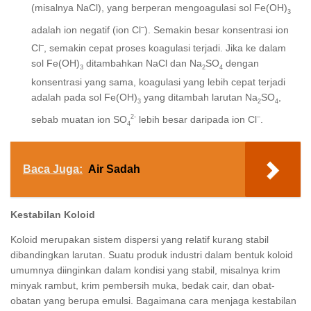
(misalnya NaCl), yang berperan mengoagulasi sol Fe(OH)
3
–
adalah ion negatif (ion Cl
). Semakin besar konsentrasi ion
–
Cl
, semakin cepat proses koagulasi terjadi. Jika ke dalam
sol Fe(OH)
ditambahkan NaCl dan Na
SO
dengan
3
2
4
konsentrasi yang sama, koagulasi yang lebih cepat terjadi
adalah pada sol Fe(OH)
yang ditambah larutan Na
SO
,
3
2
4
2-
–
sebab muatan ion SO
lebih besar daripada ion Cl
.
4
Baca Juga:
Air Sadah
Kestabilan Koloid
Koloid merupakan sistem dispersi yang relatif kurang stabil
dibandingkan larutan. Suatu produk industri dalam bentuk koloid
umumnya diinginkan dalam kondisi yang stabil, misalnya krim
minyak rambut, krim pembersih muka, bedak cair, dan obat-
obatan yang berupa emulsi. Bagaimana cara menjaga kestabilan