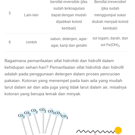
bersifat
reversible
(jika
Bersifat
irreversibel
sudah terkoagulasi
(jika sudah
5
Lain-lain
dapat dengan mudah
menggumpal sukar
dijadikan koloid
diubah menjadi koloid
kembali)
kembali)
sol logam, darah, dan
sabun, detergen, agar-
6
contoh
sol Fe(OH)
agar, kanji dan gelatin
3
Bagaimana pemanfaatan sifat hidrofob dan hidrofil dalam
kehidupan sehari-hari? Pemanfaatan sifat hidrofob dan hidrofil
adalah pada penggunaan detergen dalam proses pencucian
pakaian. Kotoran yang menempel pada kain ada yang mudah
larut dalam air dan ada juga yang tidak larut dalam air, misalnya
kotoran yang berupa lemak dan minyak.