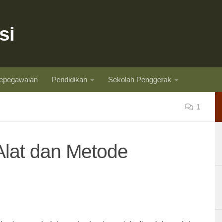
si
epegawaian
Pendidikan
Sekolah Penggerak
1
Alat dan Metode