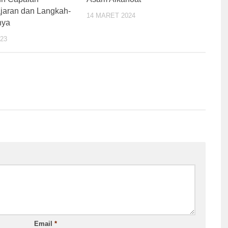
jaran dan Langkah-
14 MARET 2024
nya
023
Email
*