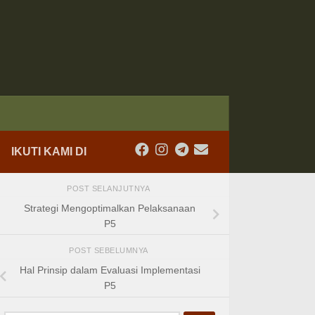
IKUTI KAMI DI
POST SELANJUTNYA
Strategi Mengoptimalkan Pelaksanaan
P5
POST SEBELUMNYA
Hal Prinsip dalam Evaluasi Implementasi
P5