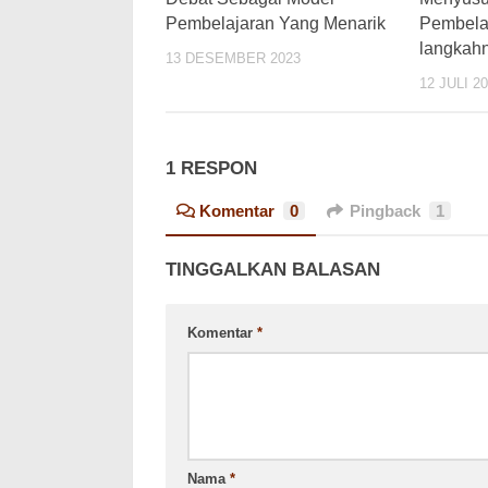
Pembelajaran Yang Menarik
Pembela
langkah
13 DESEMBER 2023
12 JULI 2
1 RESPON
Komentar
0
Pingback
1
TINGGALKAN BALASAN
Komentar
*
Nama
*