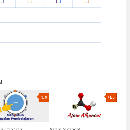
I
0
0
n Capaian
Asam Alkanoat