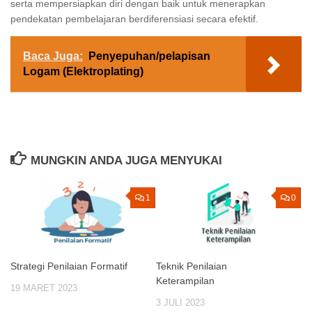
serta mempersiapkan diri dengan baik untuk menerapkan
pendekatan pembelajaran berdiferensiasi secara efektif.
Baca Juga:
Penyepuhan/pelapisan
Logam (Elektroplating)
MUNGKIN ANDA JUGA MENYUKAI
1
0
Strategi Penilaian Formatif
Teknik Penilaian
Keterampilan
19 MARET 2023
3 JULI 2023