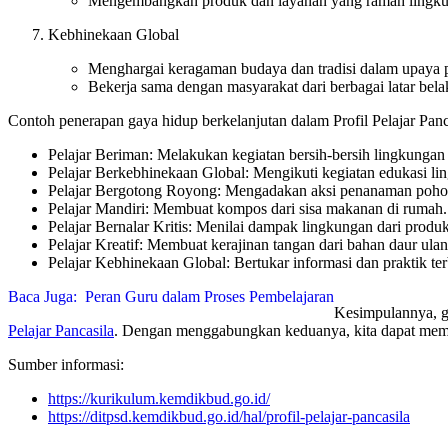
Mengembangkan produk dan layanan yang ramah lingku
Kebhinekaan Global
Menghargai keragaman budaya dan tradisi dalam upaya p
Bekerja sama dengan masyarakat dari berbagai latar bel
Contoh penerapan gaya hidup berkelanjutan dalam Profil Pelajar Panc
Pelajar Beriman: Melakukan kegiatan bersih-bersih lingkungan 
Pelajar Berkebhinekaan Global: Mengikuti kegiatan edukasi lin
Pelajar Bergotong Royong: Mengadakan aksi penanaman pohon 
Pelajar Mandiri: Membuat kompos dari sisa makanan di rumah.
Pelajar Bernalar Kritis: Menilai dampak lingkungan dari produk
Pelajar Kreatif: Membuat kerajinan tangan dari bahan daur ulan
Pelajar Kebhinekaan Global: Bertukar informasi dan praktik ter
Baca Juga:
Peran Guru dalam Proses Pembelajaran
Kesimpulannya, ga
Pelajar Pancasila
. Dengan menggabungkan keduanya, kita dapat memba
Sumber informasi:
https://kurikulum.kemdikbud.go.id/
https://ditpsd.kemdikbud.go.id/hal/profil-pelajar-pancasila