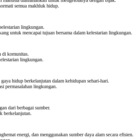
n manusia diamanahkan untuk mengelolanya dengan bijak.
ormati semua makhluk hidup.
elestarian lingkungan.
akang untuk mencapai tujuan bersama dalam kelestarian lingkungan.
n di komunitas.
lestarian lingkungan.
 gaya hidup berkelanjutan dalam kehidupan sehari-hari.
asi permasalahan lingkungan.
gan dari berbagai sumber.
 berkelanjutan.
hemat energi, dan menggunakan sumber daya alam secara efisien.