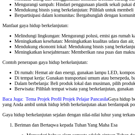
Mengurangi sampah: Hindari penggunaan plastik sekali pakai d
Mendukung bisnis yang berkelanjutan: Pilihlah untuk membeli 
Berpartisipasi dalam komunitas: Bergabunglah dengan komunit
Manfaat gaya hidup berkelanjutan:
Melindungi lingkungan: Mengurangi polusi, emisi gas rumah ka
Meningkatkan kesehatan: Meningkatkan kualitas udara dan air,
Mendukung ekonomi lokal: Mendukung bisnis yang berkelanjut
Meningkatkan kesejahteraan: Memberikan rasa puas dan makna
Contoh penerapan gaya hidup berkelanjutan:
Di rumah: Hemat air dan energi, gunakan lampu LED, kompos 
Di tempat kerja: Gunakan transportasi umum atau bersepeda, ba
Dalam berbelanja: Beli produk lokal dan musiman, pilih produ
Berwisata: Pilihlah tempat wisata yang berkelanjutan, gunakan
Baca Juga:
Tema Projek Profil Projek Pelajar Pancasila
Gaya hidup be
yang Anda ambil untuk hidup lebih berkelanjutan akan berdampak pos
Gaya hidup berkelanjutan sejalan dengan nilai-nilai luhur yang terk
Beriman dan Bertaqwa kepada Tuhan Yang Maha Esa