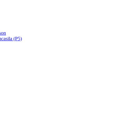
son
ncasila (P5)