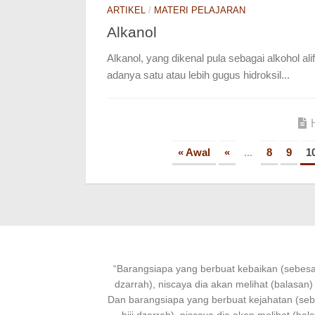
ARTIKEL
/
MATERI PELAJARAN
Alkanol
Alkanol, yang dikenal pula sebagai alkohol a
adanya satu atau lebih gugus hidroksil...
« Awal
«
...
8
9
1
“
Barangsiapa
yang
berbuat kebaikan
(sebesar
dzarrah), niscaya dia akan melihat (balasan)
Dan
barangsiapa
yang
berbuat
kejahatan (se
biji dzarrah), niscaya dia akan melihat (bal