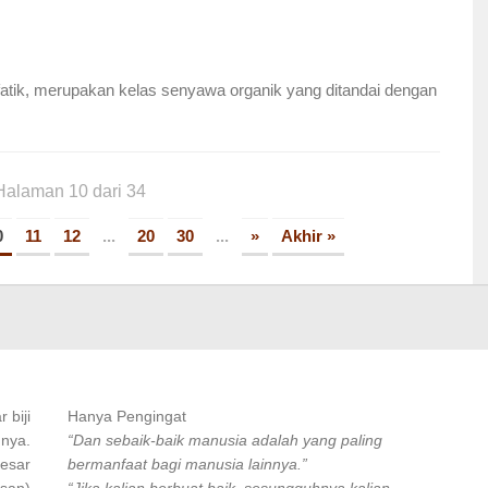
lifatik, merupakan kelas senyawa organik yang ditandai dengan
Halaman 10 dari 34
0
11
12
...
20
30
...
»
Akhir »
 biji
Hanya Pengingat
 nya.
“Dan sebaik-baik manusia adalah yang paling
besar
bermanfaat bagi manusia lainnya.”
asan)
“Jika kalian berbuat baik, sesungguhnya kalian