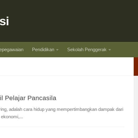
si
epegawaian
Pendidikan
Sekolah Penggerak
l Pelajar Pancasila
living, adalah cara hidup yang mempertimbangkan dampak dari
 ekonomi,...