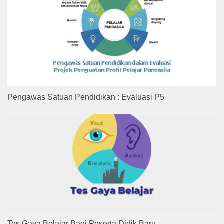
Pengawas Satuan Pendidikan : Evaluasi P5
Tes Gaya Belajar Bagi Peserta Didik Baru