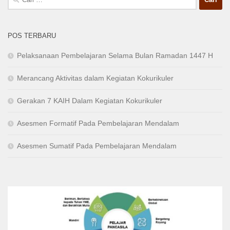
untuk:
POS TERBARU
Pelaksanaan Pembelajaran Selama Bulan Ramadan 1447 H
Merancang Aktivitas dalam Kegiatan Kokurikuler
Gerakan 7 KAIH Dalam Kegiatan Kokurikuler
Asesmen Formatif Pada Pembelajaran Mendalam
Asesmen Sumatif Pada Pembelajaran Mendalam